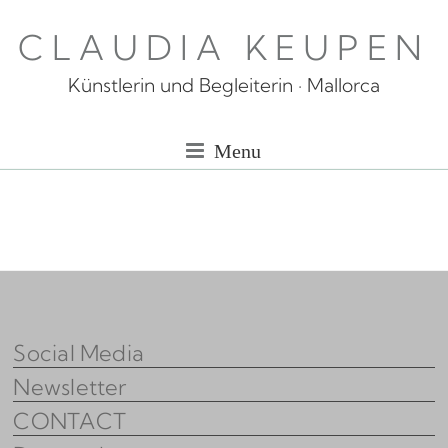
Skip
CLAUDIA KEUPEN
to
content
Künstlerin und Begleiterin · Mallorca
Menu
Social Media
Newsletter
CONTACT