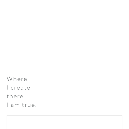
Where
I create
there
I am true.