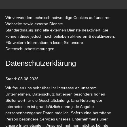
Skip
CLAUDIA KEUPEN
to
Wir verwenden technisch notwendige Cookies auf unserer
content
Künstlerin und Begleiterin · Mallorca
Webseite sowie externe Dienste.
Standardmäßig sind alle externen Dienste deaktiviert. Sie
können diese jedoch nach belieben aktivieren & deaktivieren.
Menu
Für weitere Informationen lesen Sie unsere
Datenschutzbestimmungen.
Datenschutzerklärung
Desveladas
4
Stand: 08.08.2026
Collage on Finnboard, 50 x 70 cm
Wir freuen uns sehr über Ihr Interesse an unserem
Unternehmen. Datenschutz hat einen besonders hohen
also available as print
Stellenwert für die Geschäftsleitung. Eine Nutzung der
Internetseiten ist grundsätzlich ohne jede Angabe
personenbezogener Daten möglich. Sofern eine betroffene
Person besondere Services unseres Unternehmens über
unsere Internetseite in Anspruch nehmen möchte, könnte