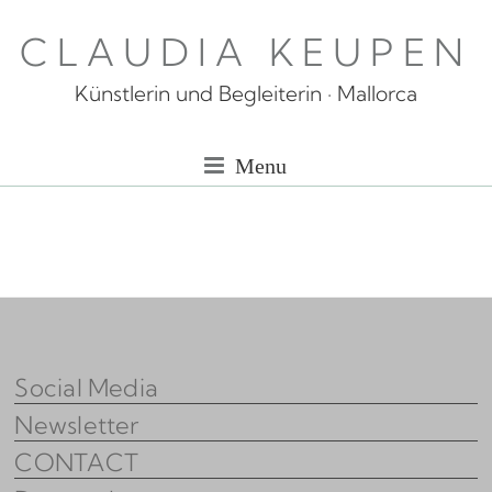
Skip
CLAUDIA KEUPEN
to
content
Künstlerin und Begleiterin · Mallorca
Menu
Social Media
Newsletter
CONTACT