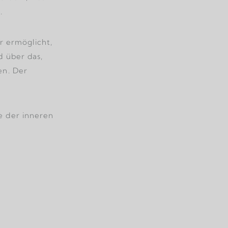
.
ir ermöglicht,
d über das,
en. Der
e der inneren