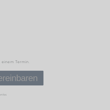
it einem Termin.
ereinbaren
enlos